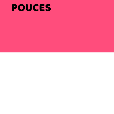
POUCES