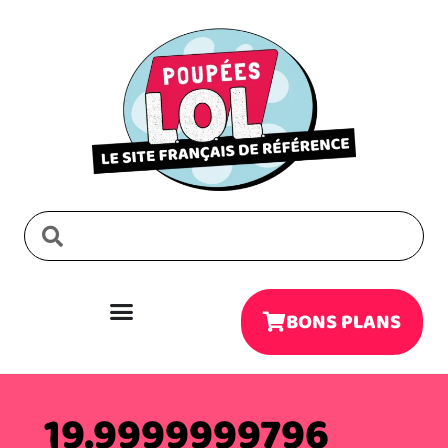
BONS PLANS
19.9999999796