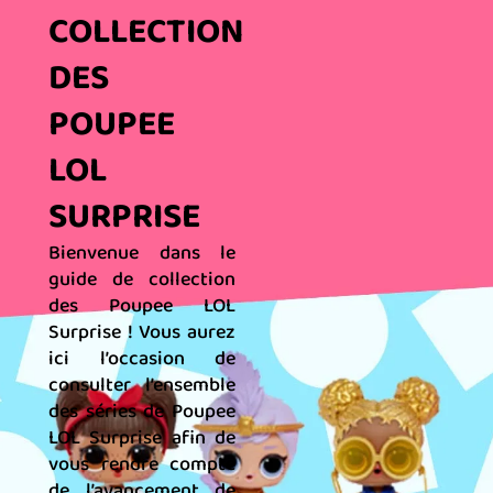
COLLECTION
DES
POUPEE
LOL
SURPRISE
Bienvenue dans le
guide de collection
des Poupee LOL
Surprise ! Vous aurez
ici l’occasion de
consulter l’ensemble
des séries de Poupee
LOL Surprise afin de
vous rendre compte
de l’avancement de