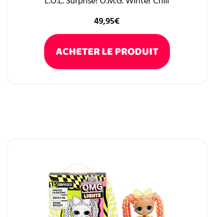
L.O.L. Surprise! O.M.G. Winter Chill
49,95
€
ACHETER LE PRODUIT