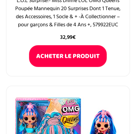
L.O.L Surprise!- Miss Divine LOL OMG Queens
Poupée Mannequin 20 Surprises Dont 1 Tenue,
des Accessoires, 1 Socle & + -À Collectionner –
pour garçons & Filles de 4 Ans +, 579922EUC
32,99
€
ACHETER LE PRODUIT