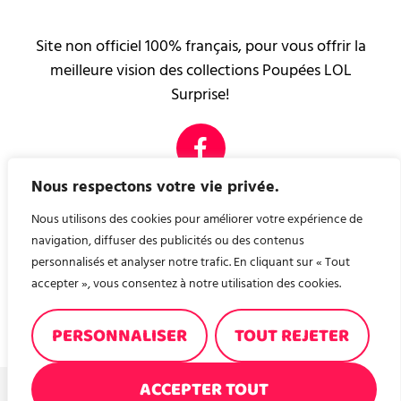
Site non officiel 100% français, pour vous offrir la
meilleure vision des collections Poupées LOL
Surprise!
Nous respectons votre vie privée.
PAGES LÉGALES
Mentions légales
Nous utilisons des cookies pour améliorer votre expérience de
Contact
navigation, diffuser des publicités ou des contenus
personnalisés et analyser notre trafic. En cliquant sur « Tout
accepter », vous consentez à notre utilisation des cookies.
Nous avons créé, pour vous, un site de recette de
cuisine ! A consommer sans modération ! recettes-en-
PERSONNALISER
TOUT REJETER
familles.fr
ACCEPTER TOUT
© 2026, POUPÉES LOL BLOG NON OFFICIEL - TOUS DROITS RÉSERVÉS