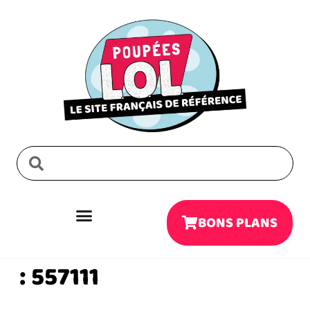
BONS PLANS
:
557111