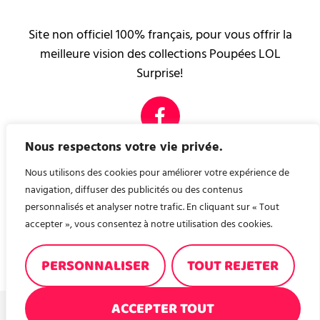
Site non officiel 100% français, pour vous offrir la
meilleure vision des collections Poupées LOL
Surprise!
Nous respectons votre vie privée.
PAGES LÉGALES
Mentions légales
Nous utilisons des cookies pour améliorer votre expérience de
Contact
navigation, diffuser des publicités ou des contenus
personnalisés et analyser notre trafic. En cliquant sur « Tout
accepter », vous consentez à notre utilisation des cookies.
Nous avons créé, pour vous, un site de recette de
cuisine ! A consommer sans modération ! recettes-en-
PERSONNALISER
TOUT REJETER
familles.fr
ACCEPTER TOUT
© 2026, POUPÉES LOL BLOG NON OFFICIEL - TOUS DROITS RÉSERVÉS