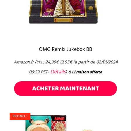
OMG Remix Jukebox BB
Amazon.fr Prix :
24,99
€
19,95
€
(a partir de 02/01/2024
Détails
06:59 PST-
)
&
Livraison offerte
.
ACHETER MAINTENANT
PROMO !