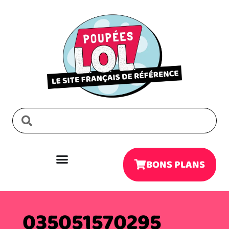
BONS PLANS
035051570295