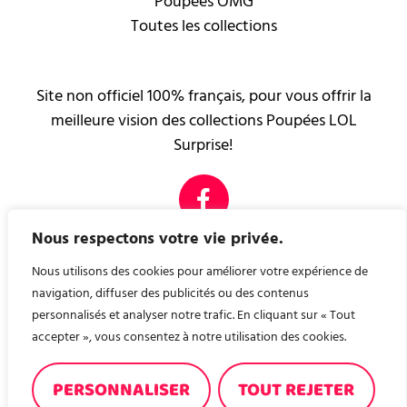
Poupées OMG
Toutes les collections
Site non officiel 100% français, pour vous offrir la
meilleure vision des collections Poupées LOL
Surprise!
Nous respectons votre vie privée.
PAGES LÉGALES
Mentions légales
Nous utilisons des cookies pour améliorer votre expérience de
Contact
navigation, diffuser des publicités ou des contenus
personnalisés et analyser notre trafic. En cliquant sur « Tout
accepter », vous consentez à notre utilisation des cookies.
Nous avons créé, pour vous, un site de recette de
cuisine ! A consommer sans modération ! recettes-en-
PERSONNALISER
TOUT REJETER
familles.fr