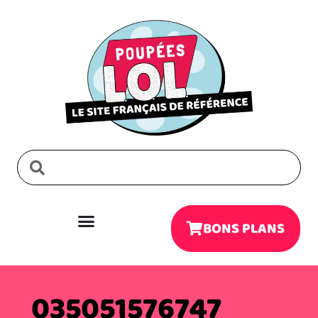
BONS PLANS
035051576747