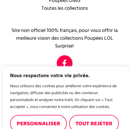
Poupées OMG
Toutes les collections
Site non officiel 100% français, pour vous offrir la
meilleure vision des collections Poupées LOL
Surprise!
Nous respectons votre vie privée.
PAGES LÉGALES
Mentions légales
Nous utilisons des cookies pour améliorer votre expérience de
Contact
navigation, diffuser des publicités ou des contenus
personnalisés et analyser notre trafic. En cliquant sur « Tout
accepter », vous consentez à notre utilisation des cookies.
Nous avons créé, pour vous, un site de recette de
cuisine ! A consommer sans modération ! recettes-en-
PERSONNALISER
TOUT REJETER
familles.fr