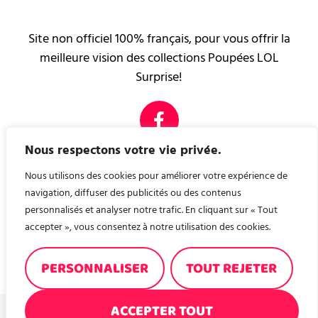
Site non officiel 100% français, pour vous offrir la
meilleure vision des collections Poupées LOL
Surprise!
Nous respectons votre vie privée.
PAGES LÉGALES
Mentions légales
Nous utilisons des cookies pour améliorer votre expérience de
Contact
navigation, diffuser des publicités ou des contenus
personnalisés et analyser notre trafic. En cliquant sur « Tout
accepter », vous consentez à notre utilisation des cookies.
Nous avons créé, pour vous, un site de recette de
cuisine ! A consommer sans modération ! recettes-en-
PERSONNALISER
TOUT REJETER
familles.fr
ACCEPTER TOUT
© 2026, POUPÉES LOL BLOG NON OFFICIEL - TOUS DROITS RÉSERVÉS