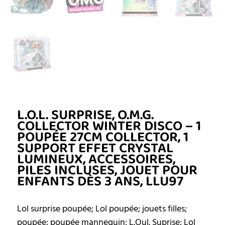
L.O.L. SURPRISE, O.M.G.
COLLECTOR WINTER DISCO – 1
POUPÉE 27CM COLLECTOR, 1
SUPPORT EFFET CRYSTAL
LUMINEUX, ACCESSOIRES,
PILES INCLUSES, JOUET POUR
ENFANTS DÈS 3 ANS, LLU97
Lol surprise poupée; Lol poupée; jouets filles;
poupée; poupée mannequin: L.Oul. Suprise; Lol