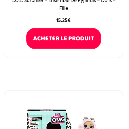
L.O.L. Surprise! – Ensemble De Pyjamas – Dolls –
Fille
15,25
€
ACHETER LE PRODUIT