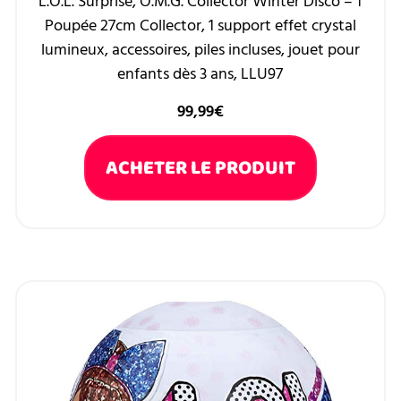
L.O.L. Surprise, O.M.G. Collector Winter Disco – 1
Poupée 27cm Collector, 1 support effet crystal
lumineux, accessoires, piles incluses, jouet pour
enfants dès 3 ans, LLU97
99,99
€
ACHETER LE PRODUIT