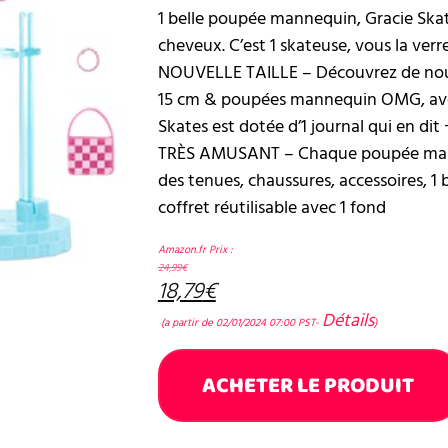
1 belle poupée mannequin, Gracie Skat
cheveux. C’est 1 skateuse, vous la verr
NOUVELLE TAILLE – Découvrez de nouve
15 cm & poupées mannequin OMG, avec 
Skates est dotée d’1 journal qui en dit +
TRÈS AMUSANT – Chaque poupée manne
des tenues, chaussures, accessoires, 1 b
coffret réutilisable avec 1 fond
Amazon.fr Prix :
24,99
€
18,79
€
Détails
(a partir de 02/01/2024 07:00 PST-
)
ACHETER LE PRODUIT