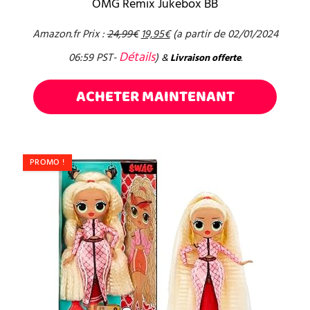
OMG Remix Jukebox BB
Amazon.fr Prix :
24,99
€
19,95
€
(a partir de 02/01/2024
Détails
06:59 PST-
)
&
Livraison offerte
.
ACHETER MAINTENANT
PROMO !