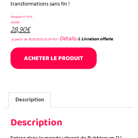
transformations sans fin !
Amazon.fr Prix :
34,99
€
28,90
€
Détails
&
Livraison offerte
.
(a partir de 18/12/2025 03:24 PST-
)
ACHETER LE PRODUIT
Description
Description