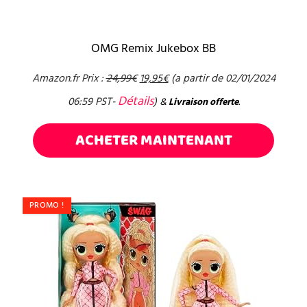
OMG Remix Jukebox BB
Amazon.fr Prix :
24,99
€
19,95
€
(a partir de 02/01/2024
Détails
06:59 PST-
)
&
Livraison offerte
.
ACHETER MAINTENANT
PROMO !