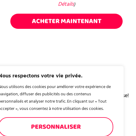
Détails
)
ACHETER MAINTENANT
Nous respectons votre vie privée.
Site non officiel 100% français, pour vous offrir la
Nous utilisons des cookies pour améliorer votre expérience de
navigation, diffuser des publicités ou des contenus
meilleure vision des collections Poupées LOL Surprise!
personnalisés et analyser notre trafic. En cliquant sur « Tout
accepter », vous consentez à notre utilisation des cookies.
PERSONNALISER
PAGES LÉGALES
Mentions légales